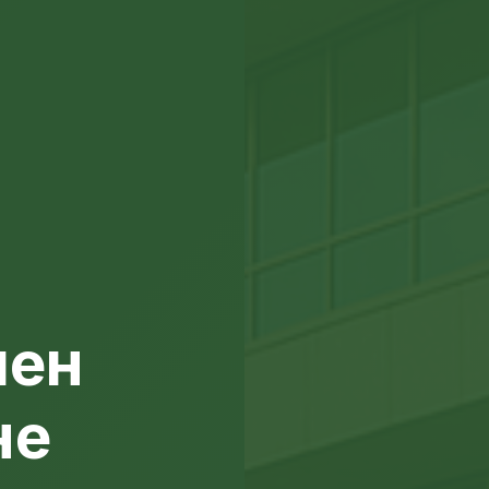
лен
не