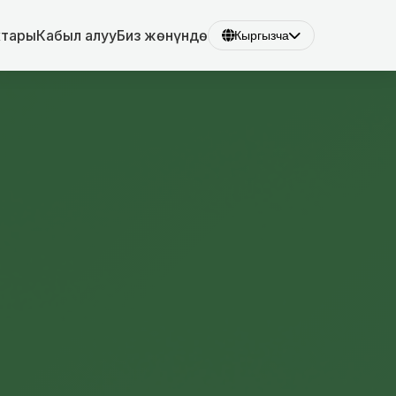
ктары
Кабыл алуу
Биз жөнүндө
Кыргызча