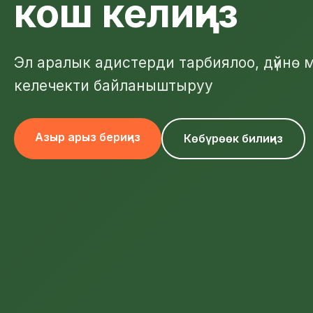
кош келиңиз
Эл аралык адистерди тарбиялоо, дүйнө 
келечекти байланыштыруу
Азыр арыз бериңиз
Көбүрөөк билиңиз