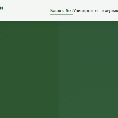
и
Башкы бет
Университет жаңылы